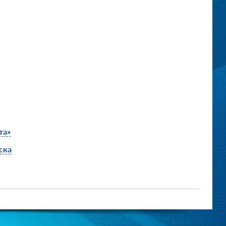
та»
ска