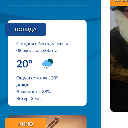
ПОГОДА
Сегодня в Менделеевске
08 августа, суббота
20°
Ощущается как 20°
дождь
Влажность: 88%
Ветер: 3 м/с
КИНО