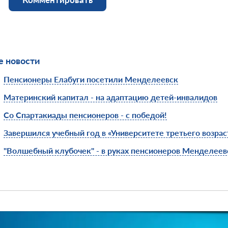
 новости
Пенсионеры Елабуги посетили Менделеевск
Материнский капитал - на адаптацию детей-инвалидов
Со Спартакиады пенсионеров - с победой!
Завершился учебный год в «Университете третьего возрас
"Волшебный клубочек" - в руках пенсионеров Менделеев