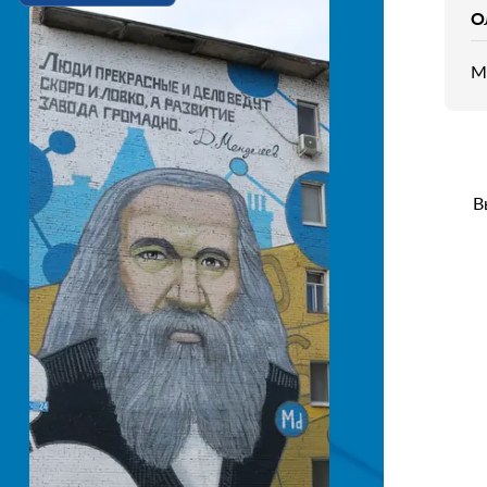
О
М
В