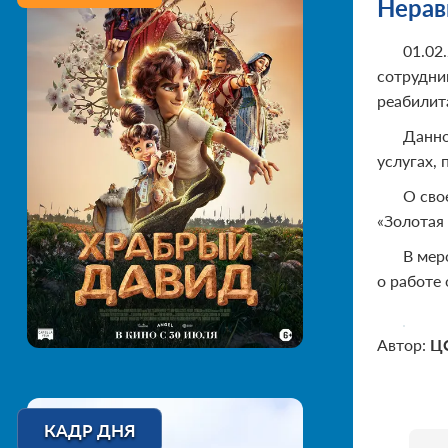
Нерав
01.02
сотрудни
реабилит
Данно
услугах,
О сво
«Золотая
В мер
о работе
Автор:
Ц
КАДР ДНЯ