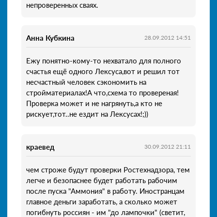
непроверенных сваях.
Анна Кубкина
28.09.2012 14:51
Ежу понятно-кому-то нехватало для полного
счастья ещё одного Лексуса,вот и решил тот
несчастный человек сэкономить на
стройматериалах!А что,схема то провереная!
Проверка может и не нагрянуть,а кто не
рискует,тот..не ездит на Лексусах!;))
краевед
30.09.2012 21:11
чем строже будут проверки Ростехнадзора, тем
легче и безопаснее будет работать рабочим
после пуска "Аммония" в работу. Иностранцам
главное деньги заработать, а сколько может
погибнуть россиян - им "до лампочки" (светит,