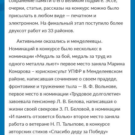
сохранение памяти о его великом подвиге. Эссе,
очерки, статьи, рассказы на конкурс можно было
присылать в любом виде — печатном и
электронном. На финальный этап поступило более
двухсот работ из 33 районов.
Активными оказались и менделеевцы.
Номинаций в конкурсе было несколько: в
номинации «Медаль за бой, медаль за труд из
одного металла льют» первое место заняла Марина
Комарова – юрисконсульт УПФР в Менделеевском
районе, написавшая сочинение о своем прадеде,
фронтовике и труженике тыла — В. Ф. Вольнове,
первое место в номинации «Трудовое долголетие»
завоевала пенсионер Л. В. Белова, написавшая о
жизни своей свекрови З. П. Беловой, в номинации
«И память отзовется болью» второе место заняла
работа о ветеране Н. П. Талыпове, в конкурсе
авторских стихов «Спасибо деду за Победу»