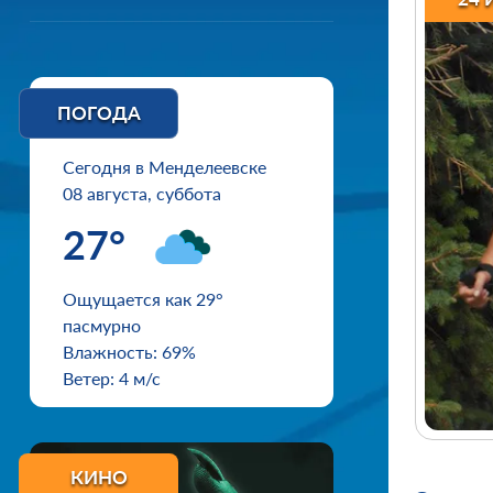
ПОГОДА
Сегодня в Менделеевске
08 августа, суббота
27°
Ощущается как 29°
пасмурно
Влажность: 69%
Ветер: 4 м/с
КИНО