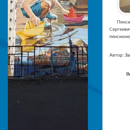
Пенси
Сергееви
пенсионе
Автор:
За
В