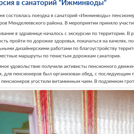
рсия в санаторий "Ижминводы"
ня состоялась поездка в санаторий «Ижминводы» пенсионер
ров Менделеевского района. В мероприятии приняло участие
вание в здравнице началось с экскурсии по территории. В
сть пройти по дорожке здоровья, покачаться на качелях, п
ьными дизайнерскими работами по благоустройству террит
местные маршруты по тенистым дорожкам санатория.
ное удовольствие получили активисты пенсионного движен
я, для пенсионеров был организован обед, с последующим 
 пенсионеров угостили витаминным чаем. В подземном гро