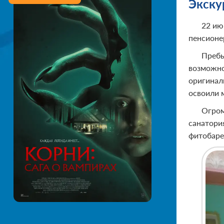
Экску
22 ию
пенсионе
Пребы
возможно
оригинал
освоили 
Огром
санатори
фитобаре