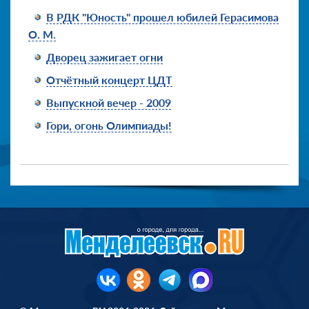
В РДК "Юность" прошел юбилей Герасимова
О. М.
Дворец зажигает огни
Отчётный концерт ЦДТ
Выпускной вечер - 2009
Гори, огонь Олимпиады!