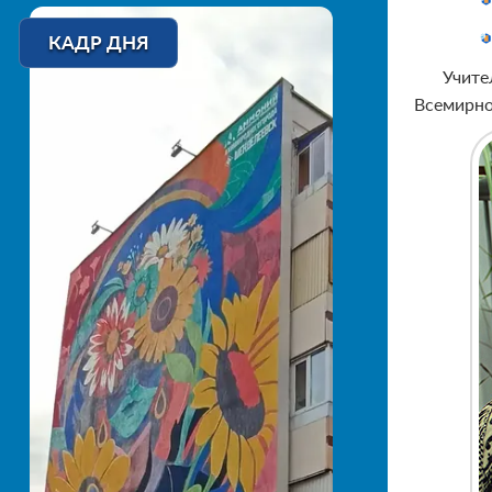
КАДР ДНЯ
Учите
Всемирно