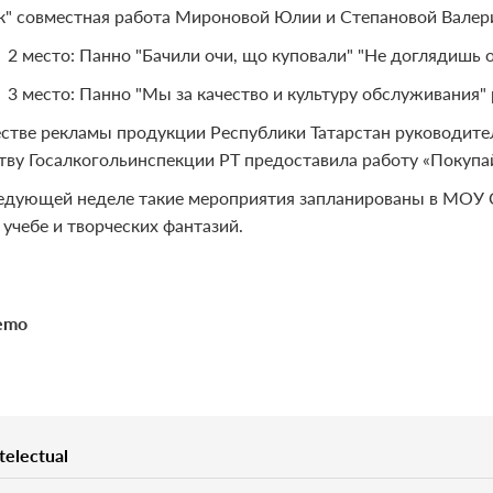
к" совместная работа Мироновой Юлии и Степановой Валер
2 место: Панно "Бачили очи, що куповали" "Не доглядишь
3 место: Панно "Мы за качество и культуру обслуживания
естве рекламы продукции Республики Татарстан руководите
тву Госалкогольинспекции РТ предоставила работу «Покупай
едующей неделе такие мероприятия запланированы в МОУ
 учебе и творческих фантазий.
emo
telectual