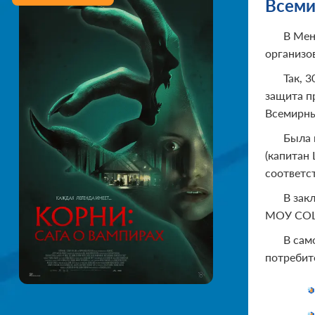
Всеми
В Мен
организо
Так, 
защита п
Всемирны
Была 
(капитан
соответс
В зак
МОУ СОШ 
В сам
потребит