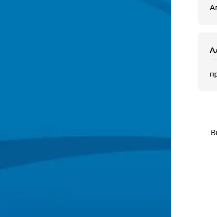
Аг
А
п
В