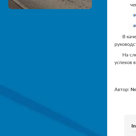
че
В кач
руководс
На сл
успехов в
Автор:
N
In