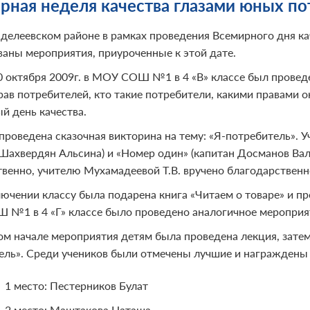
рная неделя качества глазами юных п
делеевском районе в рамках проведения Всемирного дня к
ваны мероприятия, приуроченные к этой дате.
30 октября 2009г. в МОУ СОШ №1 в 4 «В» классе был проведе
рав потребителей, кто такие потребители, какими правами 
й день качества.
проведена сказочная викторина на тему: «Я-потребитель». 
 Шахвердян Альсина) и «Номер один» (капитан Досманов Вале
твенно, учителю Мухамадеевой Т.В. вручено благодарственно
лючении классу была подарена книга «Читаем о товаре» и пр
№1 в 4 «Г» классе было проведено аналогичное мероприя
ом начале мероприятия детям была проведена лекция, затем
ель». Среди учеников были отмечены лучшие и награждены 
1 место: Пестерников Булат
2 место: Маштакова Наташа