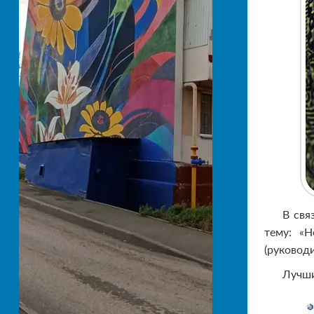
В свя
тему: «
(руководи
Лучши