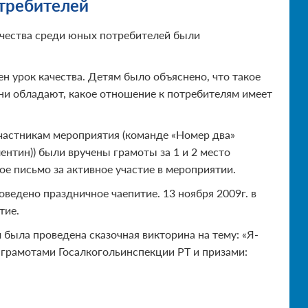
отребителей
ачества среди юных потребителей были
н урок качества. Детям было объяснено, что такое
они обладают, какое отношение к потребителям имеет
Участникам мероприятия (команде «Номер два»
нтин)) были вручены грамоты за 1 и 2 место
е письмо за активное участие в мероприятии.
оведено праздничное чаепитие. 13 ноября 2009г. в
тие.
 была проведена сказочная викторина на тему: «Я-
грамотами Госалкогольинспекции РТ и призами: