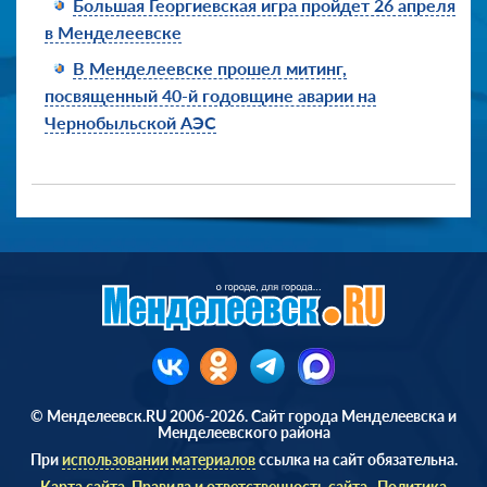
Большая Георгиевская игра пройдет 26 апреля
в Менделеевске
В Менделеевске прошел митинг,
посвященный 40-й годовщине аварии на
Чернобыльской АЭС
© Менделеевск.RU 2006-2026. Сайт города Менделеевска и
Менделеевского района
При
использовании материалов
ссылка на сайт обязательна.
Карта сайта
Правила и ответственность сайта
Политика