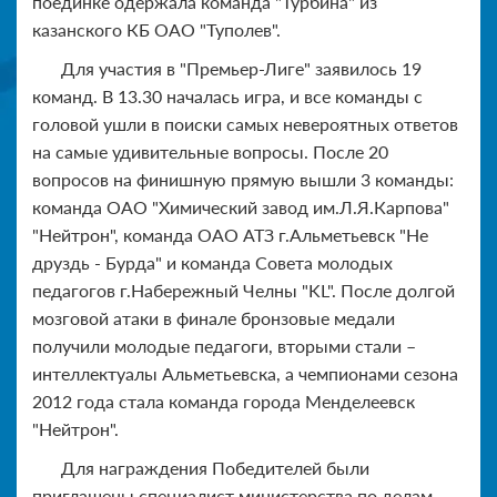
поединке одержала команда "Турбина" из
казанского КБ ОАО "Туполев".
Для участия в "Премьер-Лиге" заявилось 19
команд. В 13.30 началась игра, и все команды с
головой ушли в поиски самых невероятных ответов
на самые удивительные вопросы. После 20
вопросов на финишную прямую вышли 3 команды:
команда ОАО "Химический завод им.Л.Я.Карпова"
"Нейтрон", команда ОАО АТЗ г.Альметьевск "Не
друздь - Бурда" и команда Совета молодых
педагогов г.Набережный Челны "KL". После долгой
мозговой атаки в финале бронзовые медали
получили молодые педагоги, вторыми стали –
интеллектуалы Альметьевска, а чемпионами сезона
2012 года стала команда города Менделеевск
"Нейтрон".
Для награждения Победителей были
приглашены специалист министерства по делам