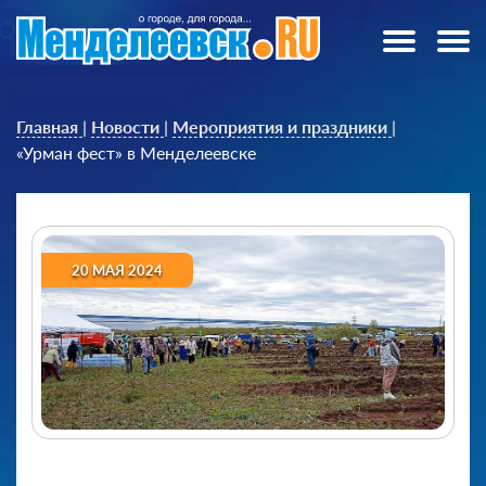
Главная
|
Новости
|
Мероприятия и праздники
|
«Урман фест» в Менделеевске
20 МАЯ 2024