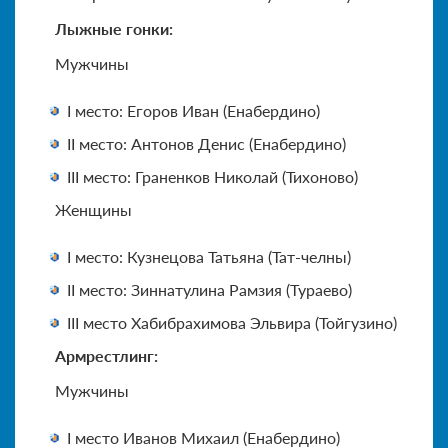
Лыжные гонки:
Мужчины
I место: Егоров Иван (Енабердино)
II место: Антонов Денис (Енабердино)
III место: Граненков Николай (Тихоново)
Женщины
I место: Кузнецова Татьяна (Тат-челны)
II место: Зиннатулина Рамзия (Тураево)
III место Хабибрахимова Эльвира (Тойгузино)
Армрестлинг:
Мужчины
I место Иванов Михаил (Енабердино)