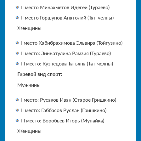
II место Минахметов Идегей (Тураево)
II место Горшунов Анатолий (Тат-челны)
Женщины
I место Хабибрахимова Эльвира (Тойгузино)
II место: Зиннатулина Рамзия (Тураево)
III место: Кузнецова Татьяна (Тат-челны)
Гиревой вид спорт:
Мужчины
I место: Русаков Иван (Старое Гришкино)
II место: Габбасов Руслан (Гришкино)
III место: Воробьев Игорь (Мунайка)
Женщины