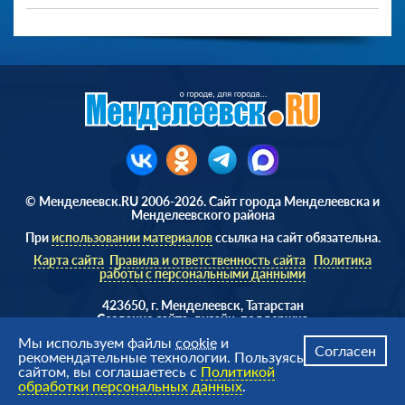
© Менделеевск.RU 2006-2026. Сайт города Менделеевска и
Менделеевского района
При
использовании материалов
ссылка на сайт обязательна.
Карта сайта
Правила и ответственность сайта
Политика
работы с персональными данными
423650, г. Менделеевск, Татарстан
Cоздание сайта, дизайн, поддержка
Веб студия
AD Soft ©
Мы используем файлы
cookie
и
Согласен
рекомендательные технологии. Пользуясь
сайтом, вы соглашаетесь с
Политикой
обработки персональных данных
.