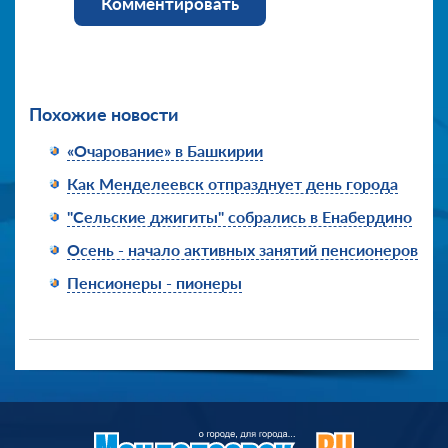
Комментировать
Похожие новости
«Очарование» в Башкирии
Как Менделеевск отпразднует день города
"Сельские джигиты" собрались в Енабердино
Осень - начало активных занятий пенсионеров
Пенсионеры - пионеры