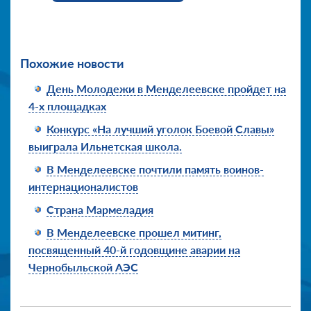
Похожие новости
День Молодежи в Менделеевске пройдет на
4-х площадках
Конкурс «На лучший уголок Боевой Славы»
выиграла Ильнетская школа.
В Менделеевске почтили память воинов-
интернационалистов
Страна Мармеладия
В Менделеевске прошел митинг,
посвященный 40-й годовщине аварии на
Чернобыльской АЭС