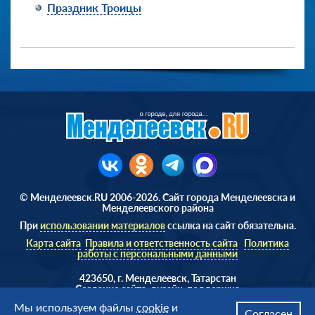
Праздник Троицы
© Менделеевск.RU 2006-2026. Сайт города Менделеевска и
Менделеевского района
При
использовании материалов
ссылка на сайт обязательна.
Карта сайта
Правила и ответственность сайта
Политика
работы с персональными данными
423650, г. Менделеевск, Татарстан
Cоздание сайта, дизайн, поддержка
Веб студия
AD Soft ©
Мы используем файлы
cookie
и
Согласен