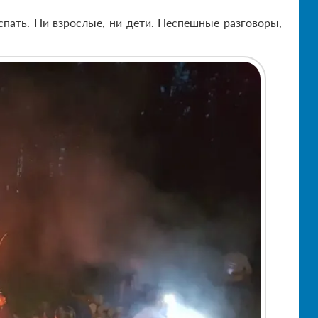
 спать. Ни взрослые, ни дети. Неспешные разговоры,