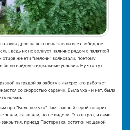
готовка дров на всю ночь заняли все свободное
ослы. ведь их не волнует наличие рядом с палаткой
х отцов же эти "мелочи" волновали, поэтому
не были найдены идеальные условия. Ну что тут
азной наградой за работу в лагере: кто работает -
жаются со скоростью саранчи. Была уха - и нет, была
вить новый.
м про "Большее ухо". Там главный герой говорит
 не знали, слышали, но не видели. Это и грот, и сами
го закрытия, приезд Пастернака, остатки мощеной