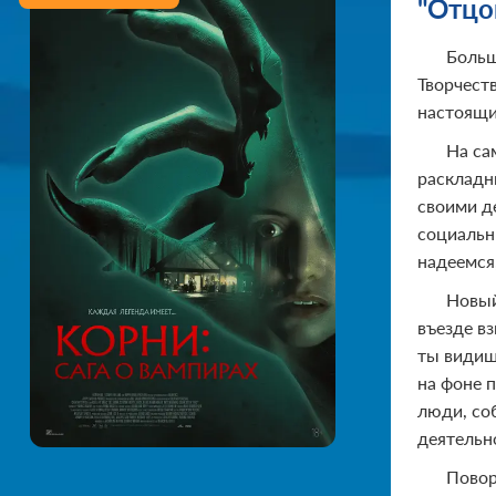
"Отцо
Больш
Творчеств
настоящи
На са
раскладны
своими д
социальн
надеемся,
Новый
въезде в
ты видиш
на фоне п
люди, со
деятельно
Повор