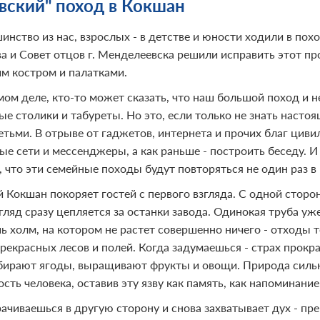
вский" поход в Кокшан
инство из нас, взрослых - в детстве и юности ходили в похо
а и Совет отцов г. Менделеевска решили исправить этот пр
м костром и палатками.
мом деле, кто-то может сказать, что наш большой поход и 
е столики и табуреты. Но это, если только не знать настоя
етьми. В отрыве от гаджетов, интернета и прочих благ циви
ые сети и мессенджеры, а как раньше - построить беседу. И
 что эти семейные походы будут повторяться не один раз в 
 Кокшан покоряет гостей с первого взгляда. С одной стор
згляд сразу цепляется за останки завода. Одинокая труба у
ь холм, на котором не растет совершенно ничего - отходы т
рекрасных лесов и полей. Когда задумаешься - страх прокра
бирают ягоды, выращивают фрукты и овощи. Природа сильне
сть человека, оставив эту язву как память, как напоминание
ачиваешься в другую сторону и снова захватывает дух - пре