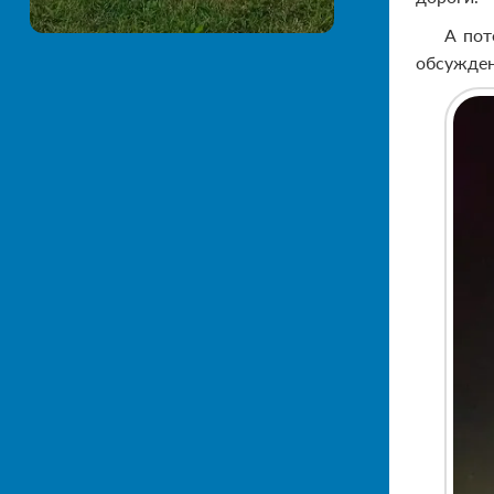
А пот
обсужден