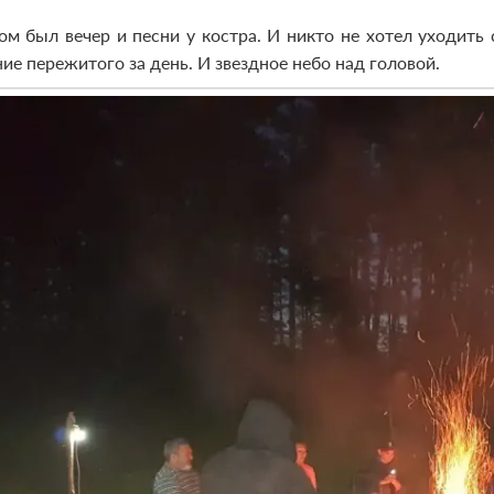
ом был вечер и песни у костра. И никто не хотел уходить
ие пережитого за день. И звездное небо над головой.