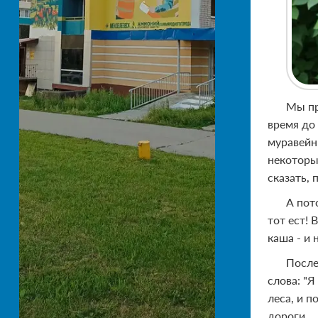
Мы пр
время до 
муравейн
некоторые
сказать, 
А пот
тот ест!
каша - и 
После
слова: "Я
леса, и п
дороги.