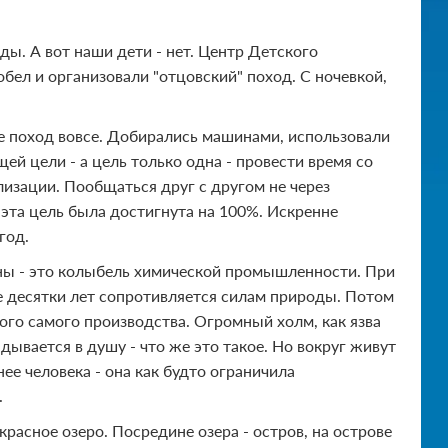
ды. А вот наши дети - нет. Центр Детского
обел и организовали "отцовский" поход. С ночевкой,
не поход вовсе. Добирались машинами, использовали
щей цели - а цель только одна - провести время со
лизации. Пообщаться друг с другом не через
 эта цель была достигнута на 100%. Искренне
год.
оны - это колыбель химической промышленности. При
же десятки лет сопротивляется силам природы. Потом
ого самого производства. Огромный холм, как язва
дывается в душу - что же это такое. Но вокруг живут
е человека - она как будто ограничила
.
красное озеро. Посредине озера - остров, на острове