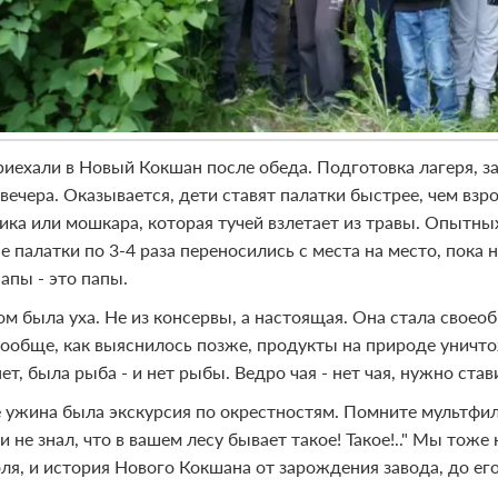
иехали в Новый Кокшан после обеда. Подготовка лагеря, за
вечера. Оказывается, дети ставят палатки быстрее, чем взр
ика или мошкара, которая тучей взлетает из травы. Опытны
 палатки по 3-4 раза переносились с места на место, пока 
папы - это папы.
ом была уха. Не из консервы, а настоящая. Она стала своеобр
 Вообще, как выяснилось позже, продукты на природе уничто
нет, была рыба - и нет рыбы. Ведро чая - нет чая, нужно ста
 ужина была экскурсия по окрестностям. Помните мультфиль
 и не знал, что в вашем лесу бывает такое! Такое!.." Мы тоже
оля, и история Нового Кокшана от зарождения завода, до е