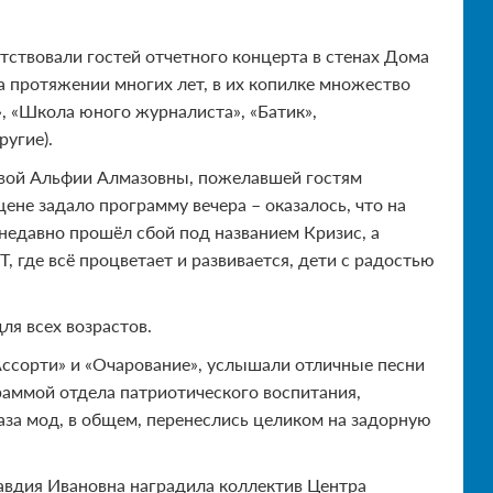
етствовали гостей отчетного концерта в стенах Дома
на протяжении многих лет, в их копилке множество
», «Школа юного журналиста», «Батик»,
ругие).
вой Альфии Алмазовны, пожелавшей гостям
не задало программу вечера – оказалось, что на
 недавно прошёл сбой под названием Кризис, а
 где всё процветает и развивается, дети с радостью
ля всех возрастов.
ссорти» и «Очарование», услышали отличные песни
раммой отдела патриотического воспитания,
за мод, в общем, перенеслись целиком на задорную
авдия Ивановна наградила коллектив Центра