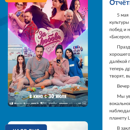
Отчёт
5 мая
культуры
побед и 
«Бисеропл
Празд
хорошего
далёкой 
теперь д
творят, 
Вечер
Мы ув
вокально
наблюдал
планету 
В зак