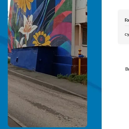
Г
с
В