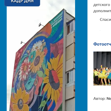
КАДР ДНЯ
детского
дополнит
Спаси
Фотоотч
Автор:
N