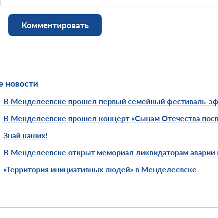
Комментировать
 новости
В Менделеевске прошел первый семейный фестиваль-эф
В Менделеевске прошел концерт «Сынам Отечества пос
Знай наших!
В Менделеевске открыт мемориал ликвидаторам аварии
«Территория инициативных людей» в Менделеевске