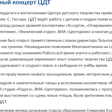
ный концерт ЦДТ
 педагоги и воспитанники Центра детского творчества прив
 им. С. Гассара. ЦДТ ведёт работу с детьми и подростками 
наград разных уровней (коллективы «Ассорти», «Очарование
етение», «Технический отдел», ВИА «Центурион» и многие д
ник был открыт приветственным словом директора Талыпо
 настроения. Неожиданное появление Инопланетянина на сце
планете под названием Работа всё время учатся и работают,
ругая цивилизация перенимает опыт планеты творчества ЦДТ,
выдумывают и создают новое, в свободное от учёбы время.
 по праву можно назвать насыщенным, ярким, интересным д
идели и замечательные танцы в исполнении коллективов «А
й студии «Радуга», ВИА «Центурион», познакомились с прог
и выступление со сцены юных чтецов, были зрителями пока
ЦДТ.
лючении вечера начальник отдела образования Смирнова Кл