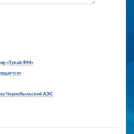
ир «Тукай.ФМ»
вящается»
 на Чернобыльской АЭС