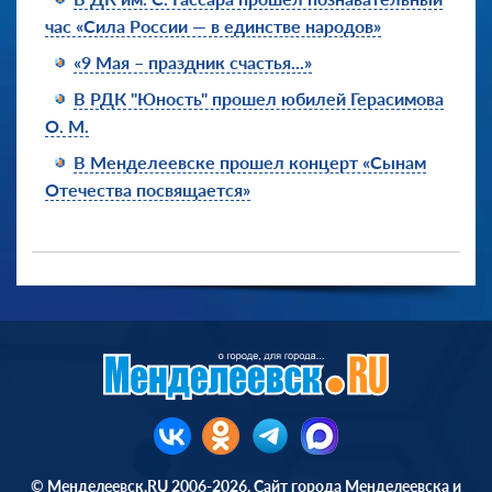
час «Сила России — в единстве народов»
«9 Мая – праздник счастья...»
В РДК "Юность" прошел юбилей Герасимова
О. М.
В Менделеевске прошел концерт «Сынам
Отечества посвящается»
© Менделеевск.RU 2006-2026. Сайт города Менделеевска и