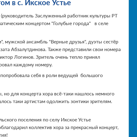
м в с. Икское Устье
" (руководитель Заслуженный работник культуры РТ
матическим концертом "Голубые города" в селе
, мужской ансамбль "Верные друзья", дуэты сестёр
зата Абзалутдинова. Также представили свои номера
иктор Логинов. Зритель очень тепло принял
ровал каждому номеру.
 попробовала себя в роли ведущей большого
, но для концерта хора всё-таки нашлось немного
шлось таки артистам одолжить зонтики зрителям.
ьского поселения по селу Икское Устье
благодарил коллектив хора за прекрасный концерт,
тия!