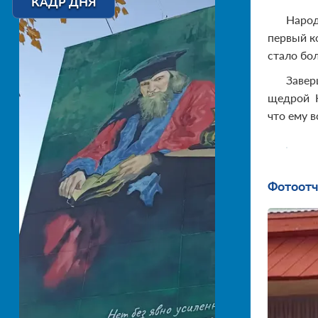
КАДР ДНЯ
Народ
первый к
стало бо
Завер
щедрой К
что ему 
Фотоотч