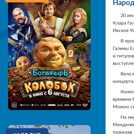
Народ
20 ию
Клара Га
Икское У
В про
Галины Е
и титуло
выступле
Вела 
концерта
Конеч
времени 
Можно ск
На ме
Менделее
пожелав 