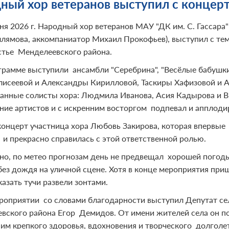
ный хор ветеранов выступил с концерто
ня 2026 г. Народный хор ветеранов МАУ "ДК им. С. Гассара
ллямова, аккомпаниатор Михаил Прокофьев), выступил с те
стье Менделеевского района.
грамме выступили ансамбли "Серебрина", "Весёлые бабушки"
лисеевой и Александры Кирилловой, Таскиры Хафизовой и А
ванные солисты хора: Людмила Иванова, Асия Кадырова и В
ние артистов и с искренним восторгом подпевал и апплоди
концерт участница хора Любовь Закирова, которая впервые
 и прекрасно справилась с этой ответственной ролью.
но, по метео прогнозам день не предвещал хорошей погоды
без дождя на уличной сцене. Хотя в конце мероприятия при
азать тучи развели зонтами.
роприятии со словами благодарности выступил Депутат сел
вского района Егор Демидов. От имени жителей села он по
им крепкого здоровья, вдохновения и творческого долголе