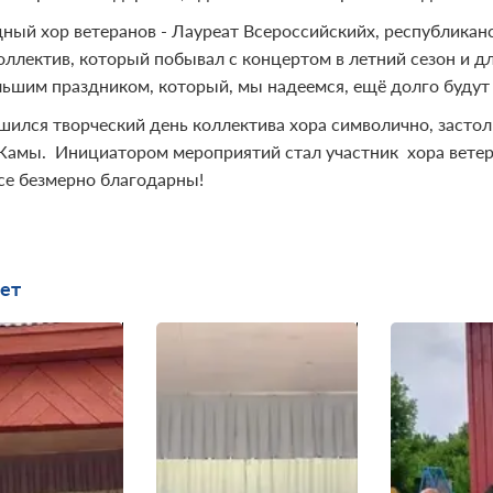
ный хор ветеранов - Лауреат Всероссийскийх, республикан
оллектив, который побывал с концертом в летний сезон и д
льшим праздником, который, мы надеемся, ещё долго будут 
шился творческий день коллектива хора символично, засто
амы. Инициатором мероприятий стал участник хора ветеран
все безмерно благодарны!
ет