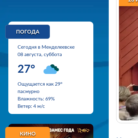
ПОГОДА
Сегодня в Менделеевске
08 августа, суббота
27°
Ощущается как 29°
пасмурно
Влажность: 69%
Ветер: 4 м/с
КИНО