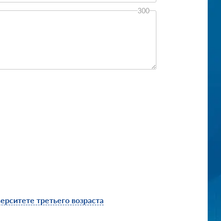
300
ерситете третьего возраста