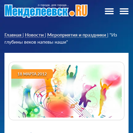
Главная
|
Новости
|
Мероприятия и праздники
|
"Из
глубины веков напевы наши"
18 МАРТА 2012