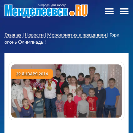
Главная
|
Новости
|
Мероприятия и праздники
|
Гори,
огонь Олимпиады!
29 ЯНВАРЯ 2014