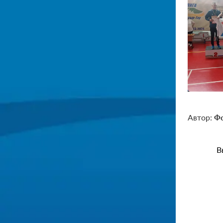
Автор:
Фо
В