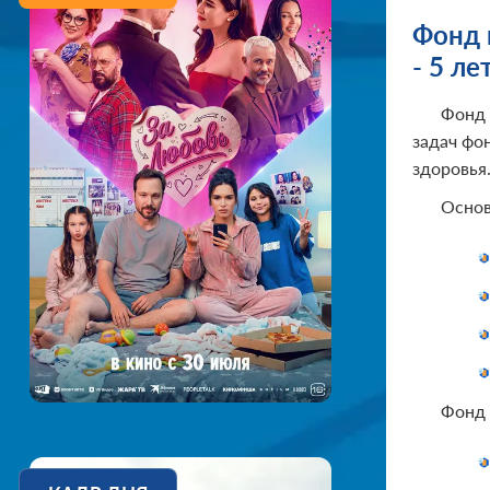
Фонд 
- 5 лет
Фонд 
задач фо
здоровья
Основ
Фонд 