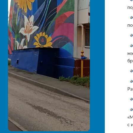
по
по
мэ
бр
Ра
«М
с 