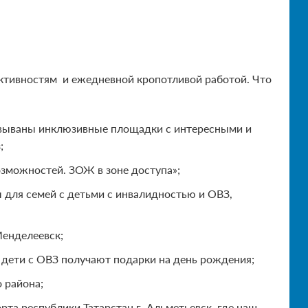
ктивностям и ежедневной кропотливой работой. Что
овываны инклюзивные площадки с интересными и
;
озможностей. ЗОЖ в зоне доступа»;
 для семей с детьми с инвалидностью и ОВЗ,
Менделеевск;
 дети с ОВЗ получают подарки на день рождения;
 района;
та республики Татарстан г .Альметьевск. где наш