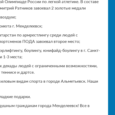
й Олимпиаде России по легкой атлетике. В составе
Дмитрий Ратников завоевал 2 золотые медали
воздухе;
риюта г. Менделеевск;
атарстан по армрестлингу среди людей с
портсменов ПОДА завоевал второе место;
рлифтингу, боулингу, юнифайд-боулингу в г. Санкт-
 1-3 места;
ах декады людей с ограниченными возможностями,
 теннисе и дартсе.
силовым видам спорта в городе Альметьевск. Наши
ладкие подарки.
душным гражданам города Менделеевск! Все в