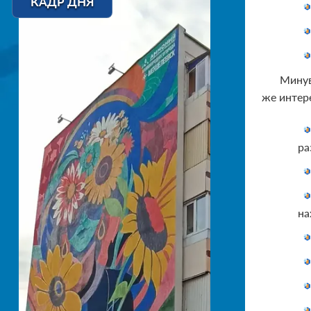
КАДР ДНЯ
Минув
же интер
ра
на