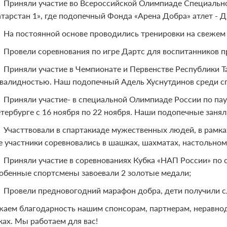
Приняли участие во Всероссийской Олимпиаде Специально
атарстан 1», где подопечный Фонда «Арена Добра» атлет - 
На постоянной основе проводились тренировки на свежем 
Провели соревнования по игре Дартс для воспитанников п
Приняли участие в Чемпионате и Первенстве Республики Т
валидностью. Наш подопечный Адель Хуснутдинов среди с
Приняли участие- в специальной Олимпиаде России по пауэ
тербурге с 16 ноября по 22 ноября. Наши подопечные заняли
Участтвовали в спартакиаде мужественных людей, в рамк
е участники соревновались в шашках, шахматах, настольном
Приняли участие в соревнованиях Кубка «НАП России» по 
обенные спортсмены завоевали 2 золотые медали;
Провели предновогодний марафон добра, дети получили с
аем благодарность нашим спонсорам, партнерам, неравно
ках. Мы работаем для вас!