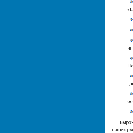
«Т
ин
Пе
гд
ос
Выраж
наших ру