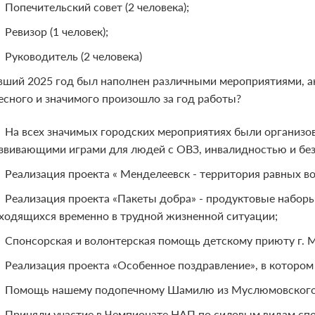
Попечительский совет (2 человека);
Ревизор (1 человек);
Руководитель (2 человека)
ший 2025 год был наполнен различными мероприятиями, а
есного и значимого произошло за год работы?
На всех значимых городских мероприятиях были организ
звивающими играми для людей с ОВЗ, инвалидностью и без
Реализация проекта « Менделеевск - территория равных в
Реализация проекта «Пакеты добра» - продуктовые наборы
ходящихся временно в трудной жизненной ситуации;
Спонсорская и волонтерская помощь детскому приюту г. 
Реализация проекта «Особенное поздравление», в котором
Помощь нашему подопечному Шамилю из Муслюмовского
Приняли участие в Чемпионате НАП по силовым видам спор