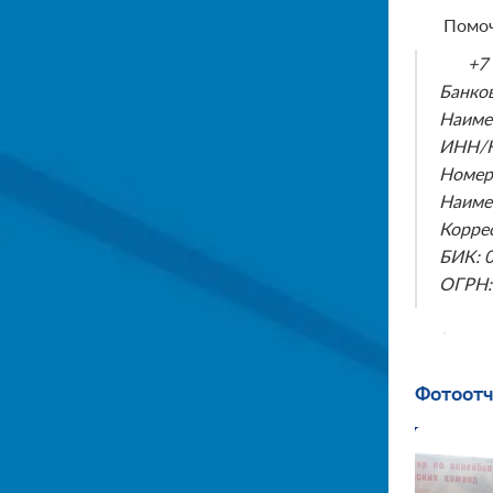
Помоч
+7
Банков
Наиме
ИНН/К
Номер
Наиме
Корре
БИК: 
ОГРН:
Фотоотч