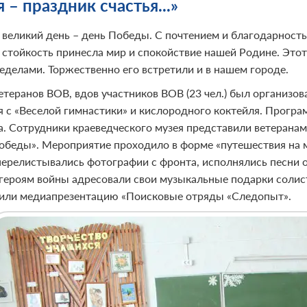
 – праздник счастья...»
 великий день – день Победы. С почтением и благодарность
 стойкость принесла мир и спокойствие нашей Родине. Этот
ределами. Торжественно его встретили и в нашем городе.
етеранов ВОВ, вдов участников ВОВ (23 чел.) был организо
я с «Веселой гимнастики» и кислородного коктейля. Прогр
. Сотрудники краеведческого музея представили ветеранам
обеды». Мероприятие проходило в форме «путешествия на м
перелистывались фотографии с фронта, исполнялись песни
героям войны адресовали свои музыкальные подарки соли
или медиапрезентацию «Поисковые отряды «Следопыт».