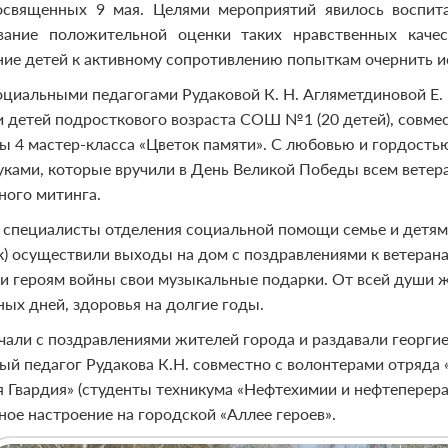
освященных 9 мая. Целями мероприятий явилось воспита
ание положительной оценки таких нравственных качест
ие детей к активному сопротивлению попыткам очернить и
социальными педагогами Рудаковой К. Н. Агляметдиновой Е. В
 и детей подросткового возраста СОШ №1 (20 детей), совме
ы 4 мастер-класса «Цветок памяти». С любовью и гордостью
уками, которые вручили в День Великой Победы всем ветера
ного митинга.
 специалисты отделения социальной помощи семье и детя
ек) осуществили выходы на дом с поздравлениями к ветерана
и героям войны свои музыкальные подарки. От всей души ж
ных дней, здоровья на долгие годы.
чали с поздравлениями жителей города и раздавали георгие
ый педагог Рудакова К.Н. совместно с волонтерами отряда
 Гвардия» (студенты техникума «Нефтехимии и нефтеперераб
ное настроение на городской «Аллее героев».