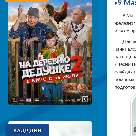
«9 Мая
9 Мая
железная
и за ее п
Для в
начиналс
насыщена
«Песни П
слайдах 
помним» 
подготов
КАДР ДНЯ