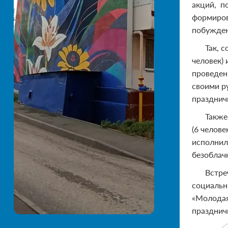
акций, п
формиров
побужден
Так, 
человек)
проведен
своими р
празднич
Также
(6 челов
исполнил
безоблач
Встре
социальн
«Молодая
празднич