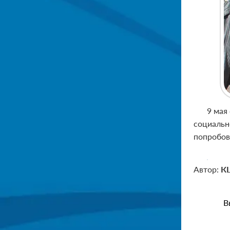
9 мая
социальн
попробов
Автор:
КЦ
В