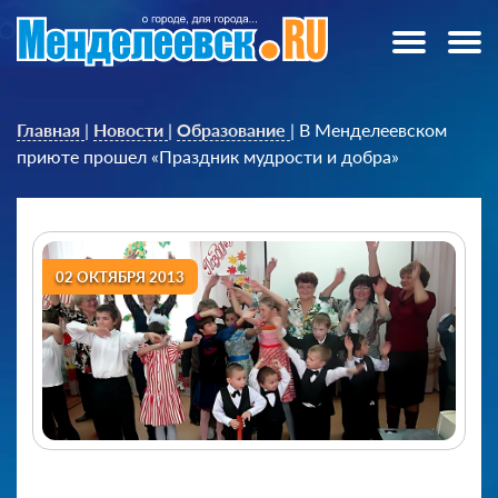
Главная
|
Новости
|
Образование
|
В Менделеевском
приюте прошел «Праздник мудрости и добра»
02 ОКТЯБРЯ 2013