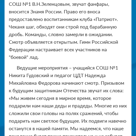
СОШ №1 В.Н.Зеленцовым, звучат фанфары,
вносится Знамя России. Право его вноса
предоставлено воспитанникам клуба «Патриот».
Чеканя шаг, обходят они строй под барабанную
дробь. Команды, словно замерли в ожидании.
Смотр объявляется открытым. Гимн Российской
Федерации настраивает всех участников на
"боевой" лад.
Ведущие мероприятия – учащийся СОШ №1
Никита Гудовский и педагог ЦДТ Надежда
Михайловна Федорова начинают смотр. Призывом
к будущим защитникам Отечества звучат их слова:
«Мы живем сегодня в мирное время, которое
подарили нам наши деды и прадеды. Многие из них
сложили свои головы на полях сражений, чтобы
подарить нам светлое будущее. Их подвиги навечно
останутся в нашей памяти. Мы надеемся, что наше
поколение будет также признательно и не забудет