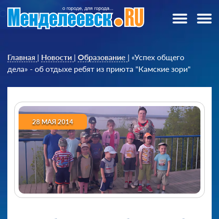
Главная
|
Новости
|
Образование
|
«Успех общего
дела» - об отдыхе ребят из приюта "Камские зори"
28 МАЯ 2014