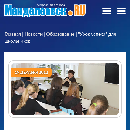
Главная
|
Новости
|
Образование
|
"Урок успеха" для
школьников
19 ДЕКАБРЯ 2012