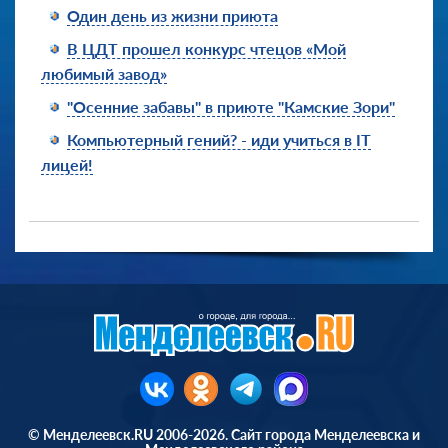
Один день из жизни приюта
В ЦДТ прошел конкурс чтецов «Мой
любимый завод»
"Осенние забавы" в приюте "Камские Зори"
Компьютерный гений? - иди учиться в IT
лицей!
© Менделеевск.RU 2006-2026. Сайт города Менделеевска и