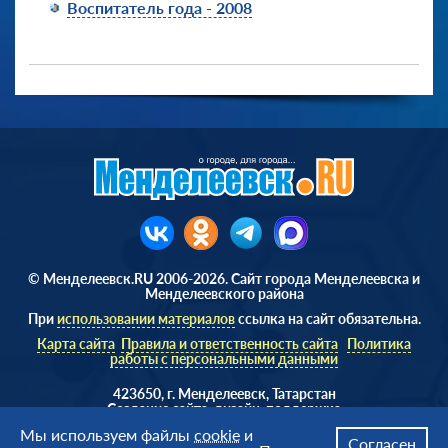
Воспитатель года - 2008
© Менделеевск.RU 2006-2026. Сайт города Менделеевска и
Менделеевского района
При
использовании материалов
ссылка на сайт обязательна.
Карта сайта
Правила и ответственность сайта
Политика
работы с персональными данными
423650, г. Менделеевск, Татарстан
Cоздание сайта, дизайн, поддержка
Веб студия
AD Soft ©
Мы используем файлы
cookie
и
Согласен