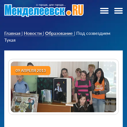
Главная
|
Новости
|
Образование
|
Под созвездием
Тукая
09 АПРЕЛЯ 2013