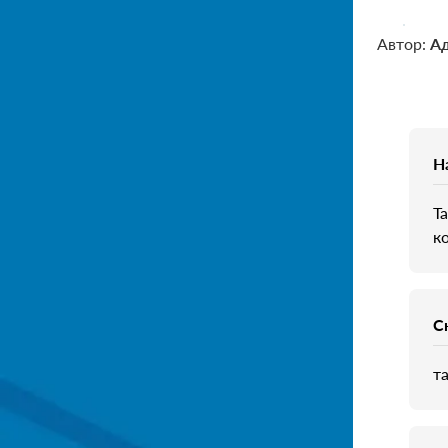
Автор:
А
Н
Т
к
С
т