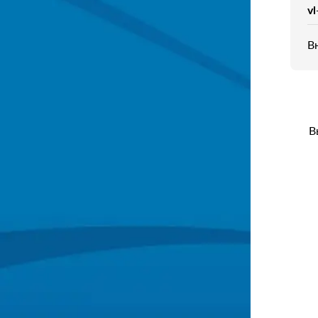
vl
В
В