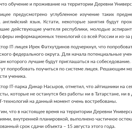
 что обучение и проживание на территории Деревни Универ
лицее предусмотрено углубленное изучение таких предме
, английский язык. Кстати, некоторые занятия будут про
чшие действующие учителя республики, молодые аспиранты
 сферы информационных технологий со всей России и из-за 
тор IT-лицея Ирек Фатхутдинов подчеркнул, что попробоват
кого федерального округа. Для начала потенциальные уче
там которого лучшие будут приглашаться на собеседование. 
гут попробовать поучиться по системе лицея. Решающим мо
сти ученика.
тор IT-парка Динар Насыров, отметил, что айтишники на с
ты, которые не останутся без работы ни в Татарстане, ни 
IT-технологий на данный момент очень востребованы.
им, что в настоящее время на территории Деревни Универ
иями, внутренней планировкой, выполнено частичное остек
ванный срок сдачи объекта – 15 августа этого года.