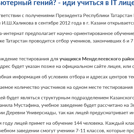
ютерный гений? - иди учиться в IT лиц
тветствии с получениями Президента Республики Татарстан
 И.Ш.Халикова в сен­тябре 2012 года в г. Казани открывае
-интернат предполагает научно-ориентированное обучение д
ке Татарстан проводится отбор учеников, закончивших 6 и 7
ждение тестирования для
учащихся Менделеевского района
адрес будет указан позже на официальном сайте лицея, или 
бная информация об условиях отбора и адресах центров тес
емое количество участников на одном месте тестирования - 
цей будет являться структурным подразделением Казанског
анила Мустафина, учебное заведение будет рассчитано на 3
ии Деревни Универсиады, так как лицей предусматривает и
м году лицей примет на обучение 144 человека. Каждый клас
чебном заведении смогут ученики 7-11 классов, которые п