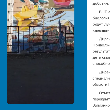
добавил,
В IT-
биология
будут лу
«звезды»
Дирек
Приволжс
результа
дети смо
способно
Дирек
специалис
области 
Отмет
перекрыт
Запланиро