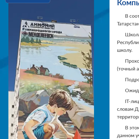
Компь
В соо
Татарстан
Школа
Республи
школу.
Прохо
(точный 
Подро
Ожида
IT-ли
словам Д
территор
В это
данном у