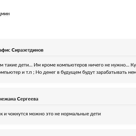
дмин
афис Сиразетдинов
ам такие дети... Им кроме компьютеров ничего не нужно... К
омпьютер и т.п ; Но денег в будущем будут зарабатывать нем
нежана Сергеева
ак и чокнутся можно это не нормальные дети