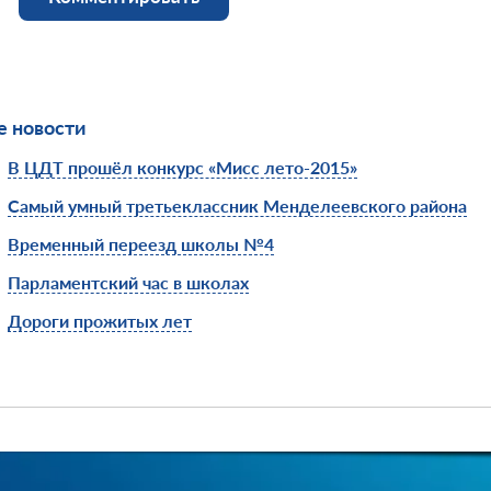
 новости
В ЦДТ прошёл конкурс «Мисс лето-2015»
Самый умный третьеклассник Менделеевского района
Временный переезд школы №4
Парламентский час в школах
Дороги прожитых лет