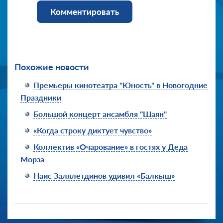
Комментировать
Похожие новости
Премьеры кинотеатра "Юность" в Новогодние
Праздники
Большой концерт ансамбля "Шаян"
«Когда строку диктует чувство»
Коллектив «Очарование» в гостях у Деда
Морза
Наис Залялетдинов удивил «Балкыш»