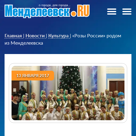
Главная
|
Новости
|
Культура
|
«Розы России» родом
из Менделеевска
13 ЯНВАРЯ 2017