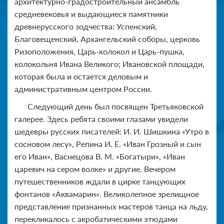
архитектурно-градостроительный ансамбль
средневековья и выдающиеся памятники
древнерусского зодчества: Успенский,
Благовещенский, Архангельский соборы, церковь
Ризоположения, Царь-колокол и Царь-пушка,
колокольня Ивана Великого; Ивановской площади,
которая была и остается деловым и
административным центром России.
Следующий день был посвящен Третьяковской
галерее. Здесь ребята своими глазами увидели
шедевры русских писателей: И. И. Шишкина «Утро в
сосновом лесу», Репина И. Е. «Иван Грозный и сын
его Иван», Васнецова В. М. «Богатыри», «Иван
царевич на сером волке» и другие. Вечером
путешественников ждали в цирке танцующих
фонтанов «Аквамарин». Великолепное зрелищное
представление признанных мастеров танца на льду,
перекликалось с акробатическими этюдами