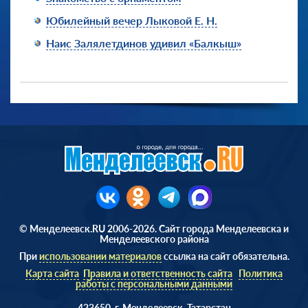
Юбилейный вечер Лыковой Е. Н.
Наис Залялетдинов удивил «Балкыш»
© Менделеевск.RU 2006-2026. Сайт города Менделеевска и
Менделеевского района
При
использовании материалов
ссылка на сайт обязательна.
Карта сайта
Правила и ответственность сайта
Политика
работы с персональными данными
423650, г. Менделеевск, Татарстан