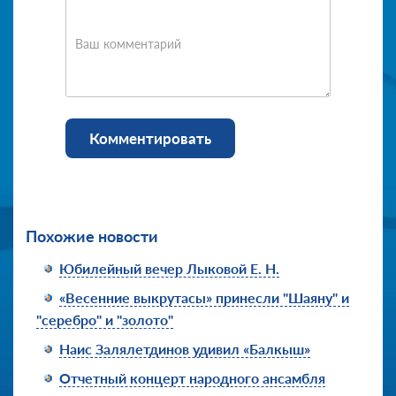
Ваш комментарий
Комментировать
Похожие новости
Юбилейный вечер Лыковой Е. Н.
«Весенние выкрутасы» принесли "Шаяну" и
"серебро" и "золото"
Наис Залялетдинов удивил «Балкыш»
Отчетный концерт народного ансамбля