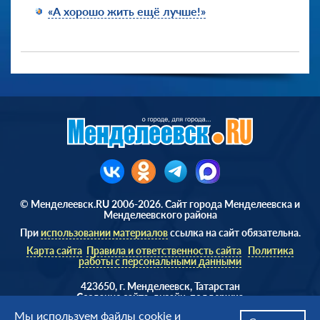
«А хорошо жить ещё лучше!»
© Менделеевск.RU 2006-2026. Сайт города Менделеевска и
Менделеевского района
При
использовании материалов
ссылка на сайт обязательна.
Карта сайта
Правила и ответственность сайта
Политика
работы с персональными данными
423650, г. Менделеевск, Татарстан
Cоздание сайта, дизайн, поддержка
Веб студия
AD Soft ©
Мы используем файлы
cookie
и