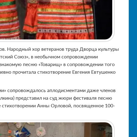
ров. Народный хор ветеранов труда Дворца культуры
оветский Союз», в необычном сопровождении
и знакомую песню «Товарищ» в сопровождении того
евно прочитала стихотворение Евгения Евтушенко
онии» сопровождалось аплодисментами даже членов
алкина) представил на суд жюри фестиваля песню
ое стихотворении Анны Орловой, посвященное 100-