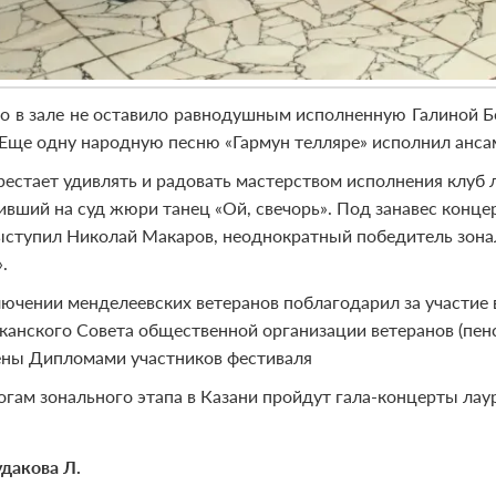
о в зале не оставило равнодушным исполненную Галиной Б
 Еще одну народную песню «Гармун телляре» исполнил анса
рестает удивлять и радовать мастерством исполнения клуб 
ивший на суд жюри танец «Ой, свечорь». Под занавес конц
ыступил Николай Макаров, неоднократный победитель зона
.
лючении менделеевских ветеранов поблагодарил за участие
канского Совета общественной организации ветеранов (пе
ны Дипломами участников фестиваля
огам зонального этапа в Казани пройдут гала-концерты лау
дакова Л.