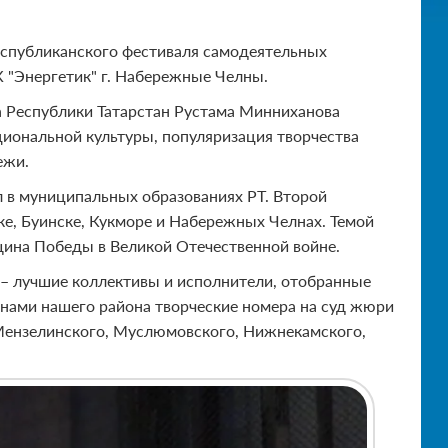
еспубликанского фестиваля самодеятельных
К "Энергетик" г. Набережные Челны.
 Республики Татарстан Рустама Минниханова
ациональной культуры, популяризация творчества
ежи.
 в муниципальных образованиях РТ. Второй
ске, Буинске, Кукморе и Набережных Челнах. Темой
щина Победы в Великой Отечественной войне.
о – лучшие коллективы и исполнители, отобранные
анами нашего района творческие номера на суд жюри
Мензелинского, Муслюмовского, Нижнекамского,