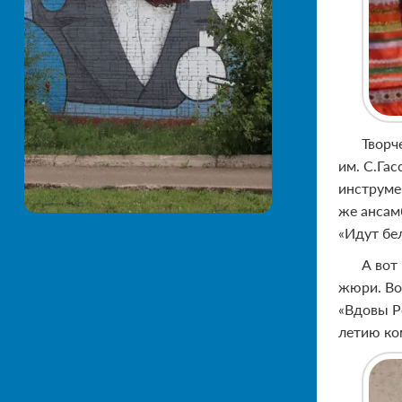
Творч
им. С.Га
инструме
же ансам
«Идут бе
А вот
жюри. Во
«Вдовы Р
летию ко