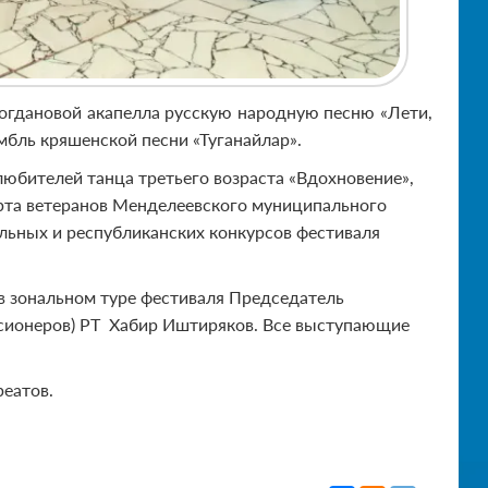
огдановой акапелла русскую народную песню «Лети,
мбль кряшенской песни «Туганайлар».
любителей танца третьего возраста «Вдохновение»,
ерта ветеранов Менделеевского муниципального
льных и республиканских конкурсов фестиваля
 в зональном туре фестиваля Председатель
нсионеров) РТ Хабир Иштиряков. Все выступающие
реатов.