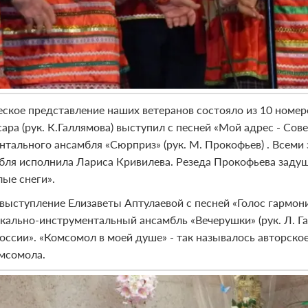
еское представление наших ветеранов состояло из 10 номе
ссара (рук. К.Галлямова) выступил с песней «Мой адрес - С
нтального ансамбля «Сюрприз» (рук. М. Прокофьев) . Всем
бля исполнила Лариса Кривилева. Резеда Прокофьева задуш
лые снеги».
 выступление Елизаветы Аптулаевой с песней «Голос гарм
кально-инструментальный ансамбль «Вечерушки» (рук. Л. Г
оссии». «Комсомол в моей душе» - так называлось авторск
мсомола.