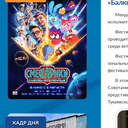
«Балк
Менде
исполнит
Фести
проводит
среди ве
Фести
зональны
фестивал
В это
Советами
представ
Тукаевск
КАДР ДНЯ