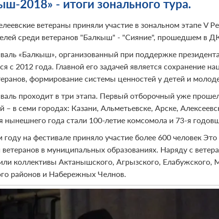
ыш-2018» - итоги зонального тура.
леевские ветераны приняли участие в зональном этапе V Р
елей среди ветеранов "Балкыш" - "Сияние", прошедшем в Д
валь «Балкыш», организованный при поддержке президента
ся с 2012 года. Главной его задачей является сохранение н
теранов, формирование системы ценностей у детей и молод
валь проходит в три этапа. Первый отборочный уже прошел
й – в семи городах: Казани, Альметьевске, Арске, Алексеев
я нынешнего года стали 100-летие комсомола и 73-я годов
м году на фестивале приняло участие более 600 человек Эт
 ветеранов в муниципальных образованиях. Наряду с ветер
или коллективы Актанышского, Агрызского, Елабужского, 
ого районов и Набережных Челнов.