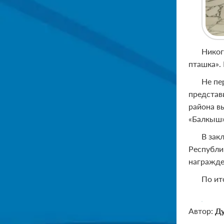
Никог
пташка».
Не пе
представ
района в
«Балкыш»
В зак
Республи
награжде
По ит
Автор:
Ду