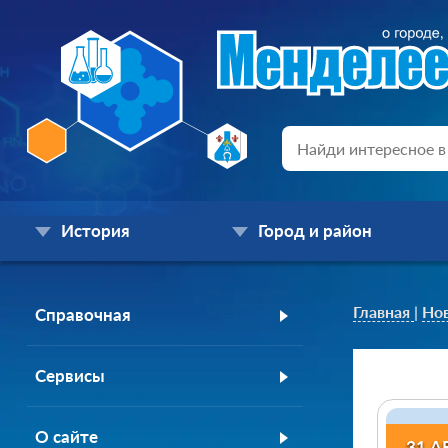
История
Город и район
Главная
|
Но
Справочная
Сервисы
О сайте
31 А