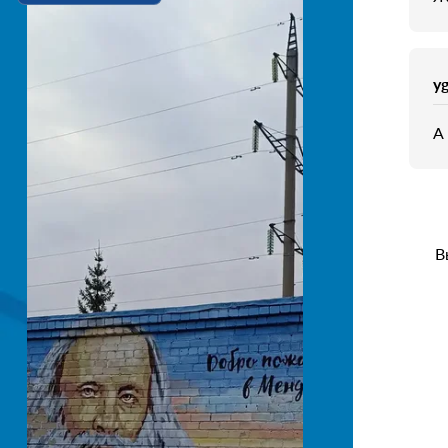
y
А
В