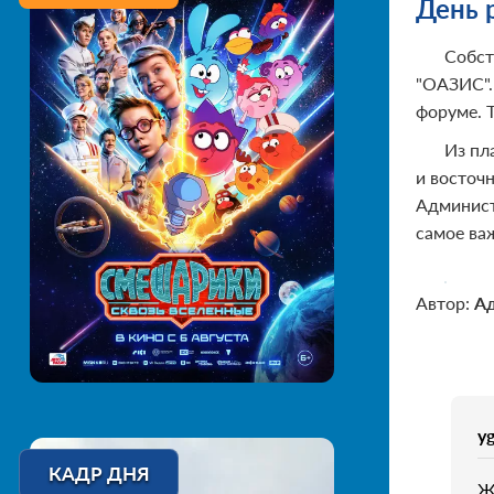
День 
Собст
"ОАЗИС".
форуме. Т
Из пл
и восточ
Админист
самое важ
Автор:
А
y
КАДР ДНЯ
Ж