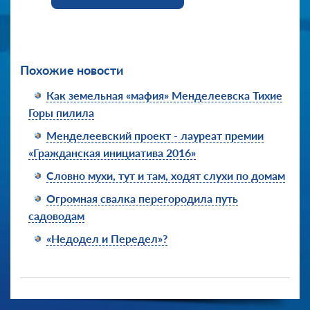
Похожие новости
Как земельная «мафия» Менделеевска Тихие
Горы пилила
Менделеевский проект - лауреат премии
«Гражданская инициатива 2016»
Словно мухи, тут и там, ходят слухи по домам
Огромная свалка перегородила путь
садоводам
«Недодел и Передел»?