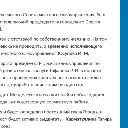
делеевского Совета местного самоуправления, был
 полномочий председателя городского Совета
.
зи с отставкой по собственному желанию. На том
евска не проводить, а
временно исполняющего
а местного самоуправления
Юсупова И. М.
арата президента РТ, начальник управления по
 речи отметил заслуги Гафарова Р. И. в области
ешного проведения капитального ремонта жилых
таты, проработавшие с ним не один год.
будет Менделеевск и его жителей и поблагодарил
рода за плодотворную совместную работу.
х и будет определен постоянный глава Города, и
ост будет активно выдвигать -
Харматуллина Тагира
айона.