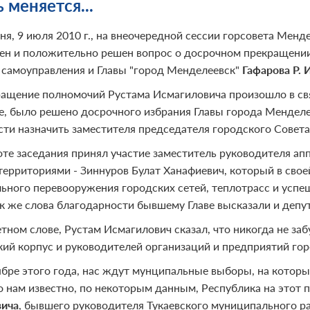
 меняется...
ня, 9 июля 2010 г., на внеочередной сессии горсовета Мен
ен и положительно решен вопрос о досрочном прекращении
 самоуправления и Главы "город Менделеевск"
Гафарова Р. И
ащение полномочий Рустама Исмагиловича произошло в свя
е, было решено досрочного избрания Главы города Менделе
сти назначить заместителя председателя городского Совет
оте заседания принял участие заместитель руководителя апп
территориями - Зиннуров Булат Ханафиевич, который в своей
ьного перевооружения городских сетей, теплотрасс и усп
ак же слова благодарности бывшему Главе высказали и депу
етном слове, Рустам Исмагилович сказал, что никогда не за
кий корпус и руководителей организаций и предприятий го
ябре этого года, нас ждут мунципальные выборы, на которы
о нам известно, по некоторым данным, Республика на этот п
вича
, бывшего руководителя Тукаевского муниципального р