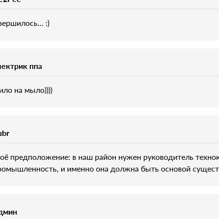
ершилось... :)
лектрик ппа
ило на мыло))))
ubr
оё предположение: в наш район нужен руководитель технокра
ромышленность, и именно она должна быть основой существ
дмин