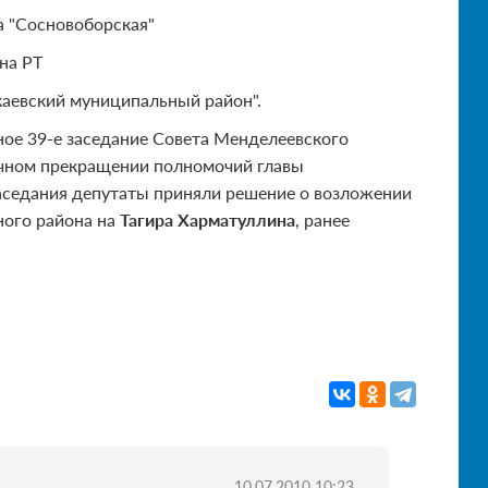
а "Сосновоборская"
она РТ
укаевский муниципальный район".
ное 39-е заседание Совета Менделеевского
очном прекращении полномочий главы
аседания депутаты приняли решение о возложении
ного района на
Тагира Харматуллина
, ранее
10.07.2010 10:23