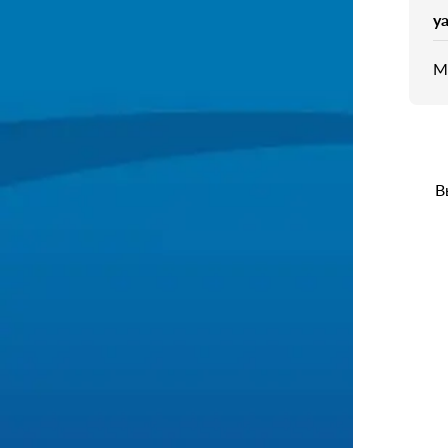
y
М
В