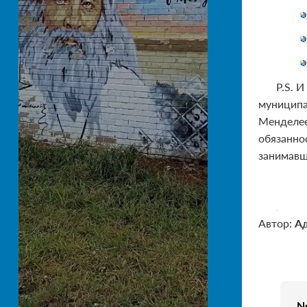
P.S. 
муниципа
Менделее
обязанно
занимавш
Автор:
А
N