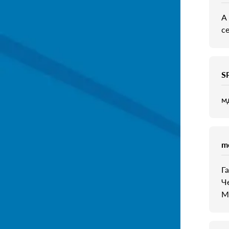
А
с
S
мд
m
Г
Ч
М