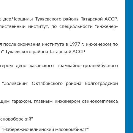
 в дер.Чершилы Тукаевского района Татарской АССР.
яйственный институт, по специальности "инженер-
л после окончания института в 1977 г. инженером по
ан" Тукаевского района Татарской АССР
тером депо казанского трамвайно-троллейбусного
 "Заливский" Октябрьского района Волгоградской
ующим гаражом, главным инженером свинокомплекса
Сосновоборский"
АО "Набережночелнинский мясокомбинат"