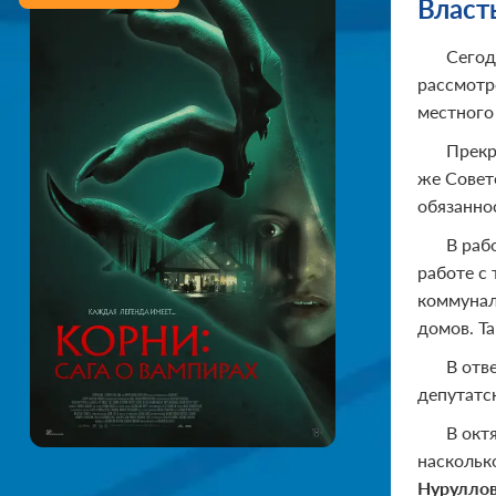
Власть
Сегод
рассмотр
местного
Прекр
же Совет
обязанно
В раб
работе с 
коммунал
домов. Т
В отв
депутатс
В окт
наскольк
Нурулло