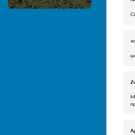
Св
э
ш
Z
М
п
А