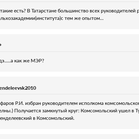
 такие есть? В Татарстане большинство всех руководителей 
ельхозакадемии(института)с тем же опытом...
P
э.....а как же МЭР?
endeleevsk2010
афаров Р.И. избран руководителем исполкома комсомольского
елны.) Получается замкнутый круг: Комсомольский ушел в Ту
енделеевский в Комсомольский.