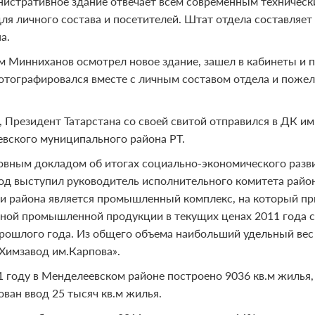
истративное здание отвечает всем современным технически
для личного состава и посетителей. Штат отдела составляет
а.
м Минниханов осмотрел новое здание, зашел в кабинеты и 
отографировался вместе с личным составом отдела и поже
, Президент Татарстана со своей свитой отправился в ДК им 
вского муниципального района РТ.
овным докладом об итогах социально-экономического разви
год выступил руководитель исполнительного комитета райо
и района является промышленный комплекс, на который п
ной промышленной продукции в текущих ценах 2011 года со
рошлого года. Из общего объема наибольший удельный вес
Химзавод им.Карпова».
1 году в Менделеевском районе построено 9036 кв.м жилья, 
ован ввод 25 тысяч кв.м жилья.