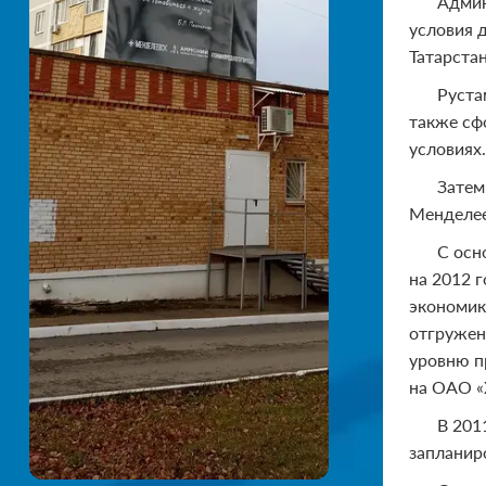
Админ
условия 
Татарстан
Руста
также сф
условиях.
Затем
Менделее
С осн
на 2012 
экономик
отгружен
уровню п
на ОАО «
В 201
запланир