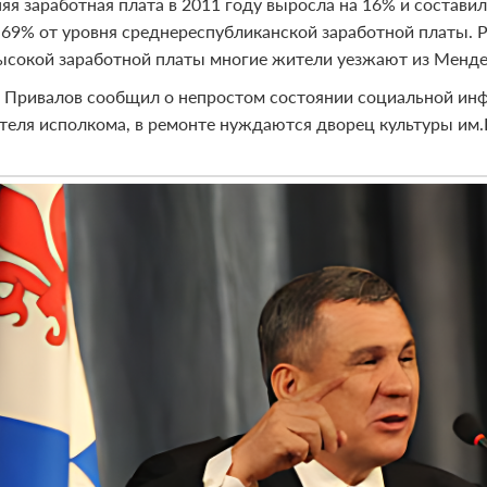
яя заработная плата в 2011 году выросла на 16% и составил
 69% от уровня среднереспубликанской заработной платы. Р
высокой заработной платы многие жители уезжают из Мендел
 Привалов сообщил о непростом состоянии социальной инф
теля исполкома, в ремонте нуждаются дворец культуры им.