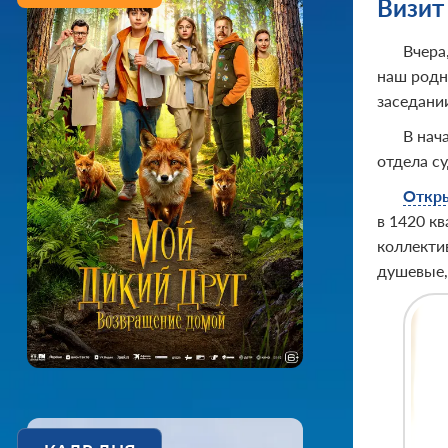
Визит
Вчера
наш родн
заседании
В нач
отдела с
Откры
в 1420 к
коллекти
душевые,