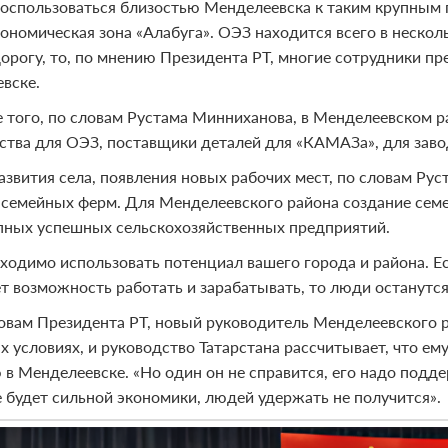
воспользоваться близостью Менделеевска к таким крупны
кономическая зона «Алабуга». ОЭЗ находится всего в нескол
орогу, то, по мнению Президента РТ, многие сотрудники п
вске.
 того, по словам Рустама Минниханова, в Менделеевском 
ства для ОЭЗ, поставщики деталей для «КАМАЗа», для зав
азвития села, появления новых рабочих мест, по словам Р
 семейных ферм. Для Менделеевского района создание семей
пных успешных сельскохозяйственных предприятий.
ходимо использовать потенциал вашего города и района. Е
ет возможность работать и зарабатывать, то люди останутся
овам Президента РТ, новый руководитель Менделеевского 
х условиях, и руководство Татарстана рассчитывает, что е
 в Менделеевске. «Но один он не справится, его надо подде
е будет сильной экономики, людей удержать не получится».