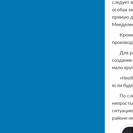
следует 
особая э
прямую д
Менделее
Кроме
производ
Для р
создание
мало кру
«Необ
если буд
По сл
непросты
ситуацию
районе н