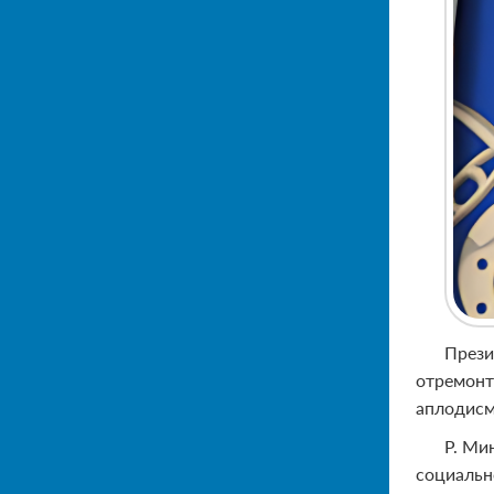
Прези
отремонт
аплодисм
Р. Ми
социальн