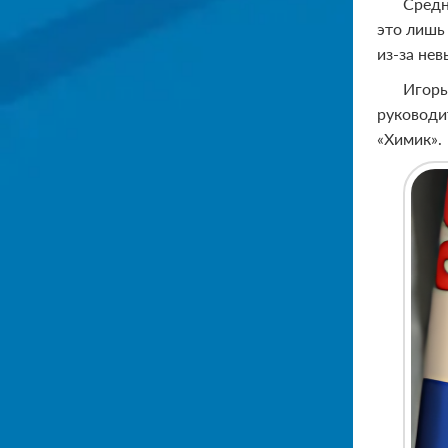
Средн
это лишь
из-за не
Игорь
руководи
«Химик».