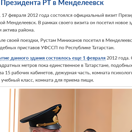
 Президента РТ в Менделеевск
, 17 февраля 2012 года состоялся официальный визит През
ой Менделеевск. В рамках своего визита он посетил новое з
 актива района.
але своей поездки, Рустам Миниханов посетил в Менделеев
удебных приставов УФССП по Республике Татарстан.
тие данного здания состоялось еще 1 февраля
2012 года.
вадратных метров пока единственное в Татарстане, подобных
ва 15 рабочих кабинетов, дежурная часть, комната психолог
 учебный класс, комната для приема пищи.