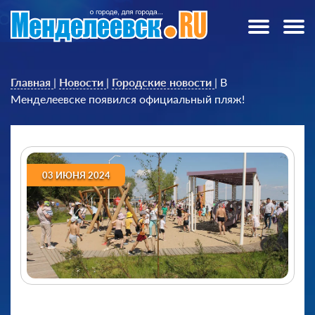
Главная
|
Новости
|
Городские новости
|
В
Менделеевске появился официальный пляж!
03 ИЮНЯ 2024