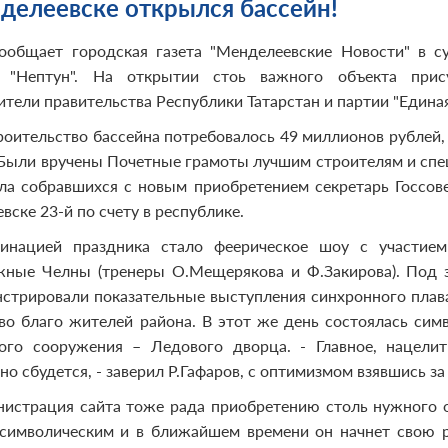
делеевске открылся бассейн!
ообщает городская газета "Менделеевские Новости" в с
а "Нептун". На открытии стоь важного объекта прису
ители правительства Республики Татарстан и партии "Единая
роительство бассейна потребовалось 49 миллионов рублей,
 Были вручены Почетные грамоты лучшим строителям и сп
ла собравшихся с новым приобретением секретарь Госсове
ске 23-й по счету в республике.
минацией праздника стало феерическое шоу с участи
жные Челны (тренеры О.Мещерякова и Ф.Закирова). Под 
стрировали показательные выступления синхронного плава
во благо жителей района. В этот же день состоялась сим
ого сооружения – Ледового дворца. - Главное, нацелит
о сбудется, - заверил Р.Гафаров, с оптимизмом взявшись з
истрация сайта тоже рада приобретению столь нужного об
символическим и в ближайшем времени он начнет свою р