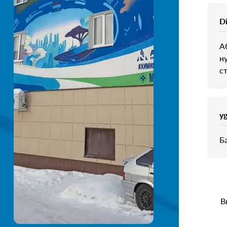
D
А
н
с
y
Б
В