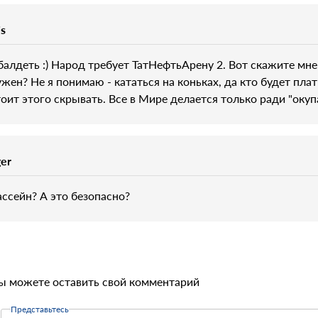
is
балдеть :) Народ требует ТатНефтьАрену 2. Вот скажите мне
ужен? Не я понимаю - кататься на коньках, да кто будет плат
тоит этого скрывать. Все в Мире делается только ради "окупа
ger
ассейн? А это безопасно?
ы можете оставить свой комментарий
Представьтесь