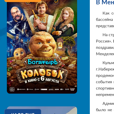
В Мен
Как с
бассейн
представ
На ст
Россия».
поздрави
Менделеев
Куль
г.Набере
продемон
события 
спортивн
непременн
Админ
было не 