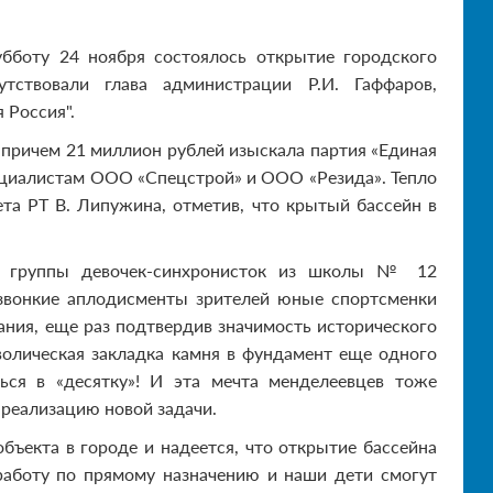
убботу 24 ноября состоялось открытие городского
тствовали глава администрации Р.И. Гаффаров,
 Россия".
 причем 21 миллион рублей изыскала партия «Единая
ециалистам ООО «Спецстрой» и ООО «Резида». Тепло
та РТ В. Липужина, отметив, что крытый бассейн в
ем группы девочек-синхронисток из школы № 12
звонкие аплодисменты зрителей юные спортсменки
ния, еще раз подтвердив значимость исторического
волическая закладка камня в фундамент еще одного
ься в «десятку»! И эта мечта менделеевцев тоже
а реализацию новой задачи.
ъекта в городе и надеется, что открытие бассейна
аботу по прямому назначению и наши дети смогут