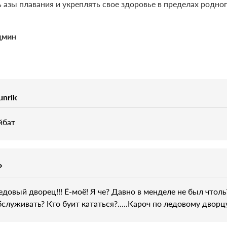
 азы плавания и укреплять свое здоровье в пределах родног
дмин
unrik
йбат
P
едовый дворец!!! Ё-моё! Я че? Давно в менделе не был чтол
бслуживать? Кто буит кататься?.....Кароч по ледовому дворцу