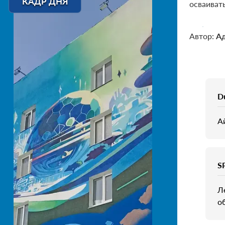
КАДР ДНЯ
осваивать
Автор:
А
D
А
S
Л
о