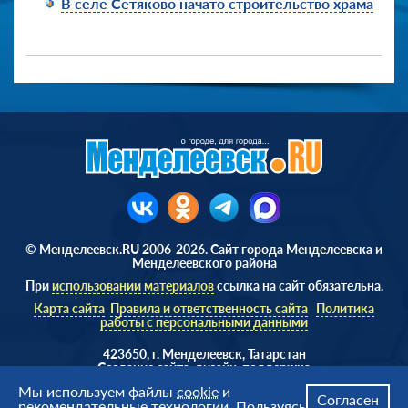
В селе Сетяково начато строительство храма
© Менделеевск.RU 2006-2026. Сайт города Менделеевска и
Менделеевского района
При
использовании материалов
ссылка на сайт обязательна.
Карта сайта
Правила и ответственность сайта
Политика
работы с персональными данными
423650, г. Менделеевск, Татарстан
Cоздание сайта, дизайн, поддержка
Веб студия
AD Soft ©
Мы используем файлы
cookie
и
Согласен
рекомендательные технологии. Пользуясь