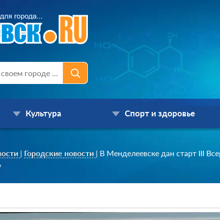
Культура
Спорт и здоровье
вости
|
Городские новости
|
В Менделеевске дан старт III В
»