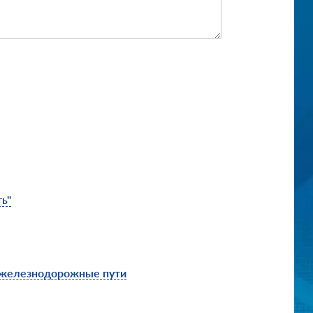
ь"
 железнодорожные пути