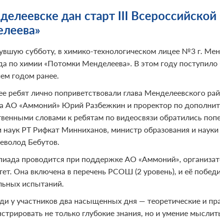
делеевске дан старт III Всероссийско
леева»
увшую субботу, в химико-технологическом лицее №3 г. Менд
а по химии «Потомки Менделеева». В этом году поступило б
чем годом ранее.
ее ребят лично поприветствовали глава Менделеевского ра
а АО «Аммоний» Юрий Разбежкин и проректор по дополнит
твенными словами к ребятам по видеосвязи обратились поп
 наук РТ Рифкат Минниханов, министр образования и науки
севолод Бебутов.
иада проводится при поддержке АО «Аммоний», организат
ет. Она включена в перечень РСОШ (2 уровень), и её победи
льных испытаний.
ди у участников два насыщенных дня — теоретические и пра
стрировать не только глубокие знания, но и умение мыслит