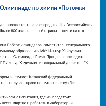
й Олимпиаде по химии «Потомки
елеевска стартовала очередная, III-я Всероссийская
олее 800 заявок со всей страны — почти на сто
йона Роберт Искандаров, заместитель генерального
ельному образованию КФУ Ильнур Хайруллин.
ечитель Олимпиады Роман Троценко, президент
 РТ Ильсур Хадиуллин и генеральный директор ГК
ором выступает Казанский федеральный
тель получает право поступления в вуз без
ктические испытания, где им предстоит
ь нестандартно и работать в лаборатории.