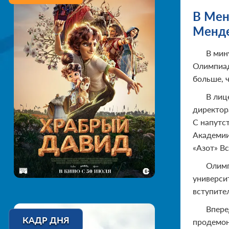
В Мен
Менде
В мин
Олимпиад
больше, 
В лиц
директор
С напутс
Академии
«Азот» В
Олимп
университ
вступите
Впере
КАДР ДНЯ
продемон