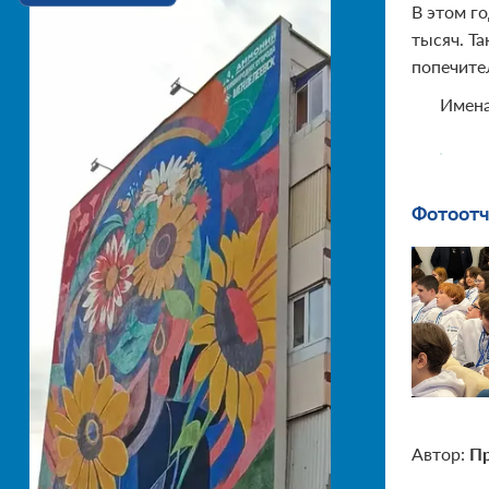
В этом го
тысяч. Т
попечите
Имена
Фотоотч
Автор:
Пр