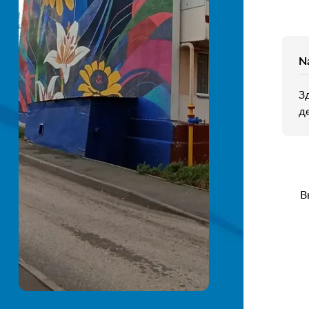
Na
З
д
В