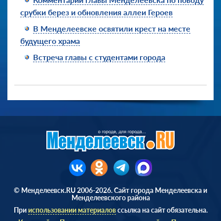
срубки берез и обновления аллеи Героев
В Менделеевске освятили крест на месте
будущего храма
Встреча главы с студентами города
© Менделеевск.RU 2006-2026. Сайт города Менделеевска и
Менделеевского района
При
использовании материалов
ссылка на сайт обязательна.