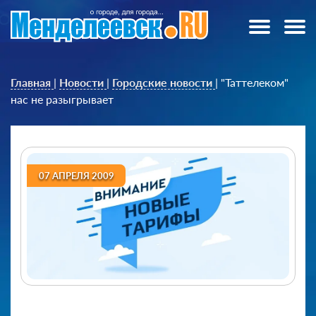
Главная
|
Новости
|
Городские новости
|
"Таттелеком"
нас не разыгрывает
07 АПРЕЛЯ 2009