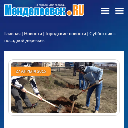
Главная
|
Новости
|
Городские новости
|
Субботник с
посадкой деревьев
27 АПРЕЛЯ 2015