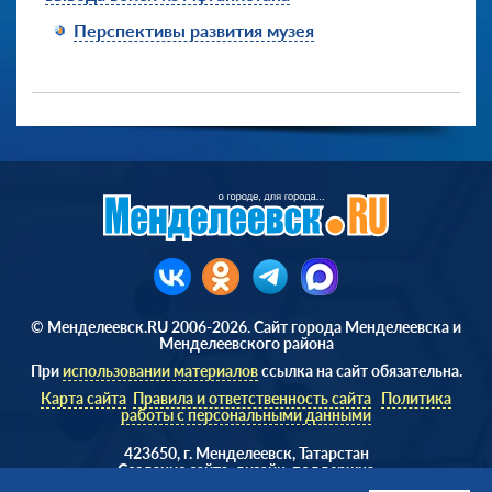
Перспективы развития музея
© Менделеевск.RU 2006-2026. Сайт города Менделеевска и
Менделеевского района
При
использовании материалов
ссылка на сайт обязательна.
Карта сайта
Правила и ответственность сайта
Политика
работы с персональными данными
423650, г. Менделеевск, Татарстан
Cоздание сайта, дизайн, поддержка
Веб студия
AD Soft ©