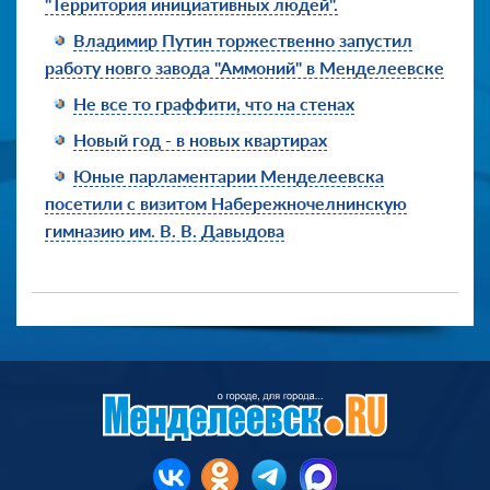
"Территория инициативных людей".
Владимир Путин торжественно запустил
работу новго завода "Аммоний" в Менделеевске
Не все то граффити, что на стенах
Новый год - в новых квартирах
Юные парламентарии Менделеевска
посетили с визитом Набережночелнинскую
гимназию им. В. В. Давыдова