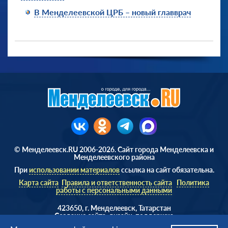
В Менделеевской ЦРБ – новый главврач
© Менделеевск.RU 2006-2026. Сайт города Менделеевска и
Менделеевского района
При
использовании материалов
ссылка на сайт обязательна.
Карта сайта
Правила и ответственность сайта
Политика
работы с персональными данными
423650, г. Менделеевск, Татарстан
Cоздание сайта, дизайн, поддержка
Веб студия
AD Soft ©