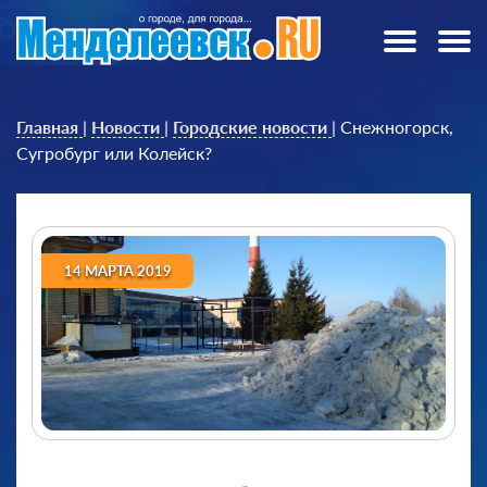
Главная
|
Новости
|
Городские новости
|
Снежногорск,
Сугробург или Колейск?
14 МАРТА 2019