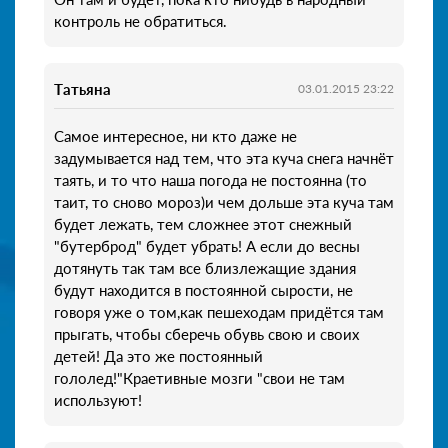
контроль не обратиться.
Tатьяна
03.01.2015 23:22
Самое интересное, ни кто даже не
задумывается над тем, что эта куча снега начнёт
таять, и то что наша погода не постоянна (то
таит, то сново мороз)и чем дольше эта куча там
будет лежать, тем сложнее этот снежный
"бутерброд" будет убрать! А если до весны
дотянуть так там все близлежащие здания
будут находится в постоянной сырости, не
говоря уже о том,как пешеходам придётся там
прыгать, чтобы сберечь обувь свою и своих
детей! Да это же постоянный
гололед!"Краетивные мозги "свои не там
используют!